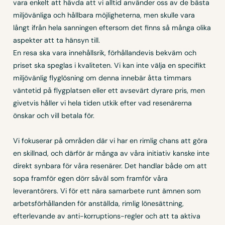
vara enkelt att hävda att vi alltid använder oss av de bästa
miljövänliga och hållbara möjligheterna, men skulle vara
långt ifrån hela sanningen eftersom det finns så många olika
aspekter att ta hänsyn till.
En resa ska vara innehållsrik, förhållandevis bekväm och
priset ska speglas i kvaliteten. Vi kan inte välja en specifikt
miljövänlig flyglösning om denna innebär åtta timmars
väntetid på flygplatsen eller ett avsevärt dyrare pris, men
givetvis håller vi hela tiden utkik efter vad resenärerna
önskar och vill betala för.
Vi fokuserar på områden där vi har en rimlig chans att göra
en skillnad, och därför är många av våra initiativ kanske inte
direkt synbara för våra resenärer. Det handlar både om att
sopa framför egen dörr såväl som framför våra
leverantörers. Vi för ett nära samarbete runt ämnen som
arbetsförhållanden för anställda, rimlig lönesättning,
efterlevande av anti-korruptions-regler och att ta aktiva