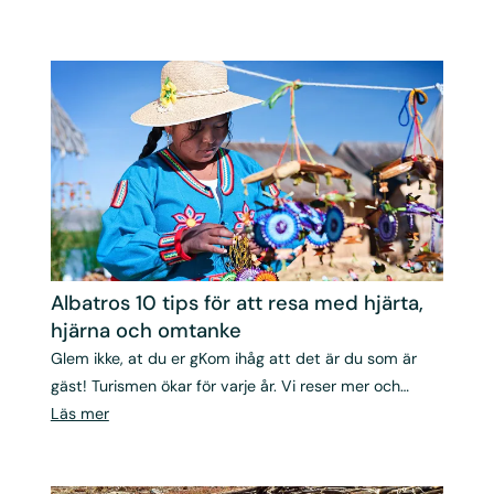
Albatros 10 tips för att resa med hjärta,
hjärna och omtanke
Glem ikke, at du er gKom ihåg att det är du som är
gäst! Turismen ökar för varje år. Vi reser mer och
längre bort och kontakten mellan människor från olika
Läs mer
kulturer ökar. æst! Turismen er stærkt stigende. Vi
rejser mere og længere væk.