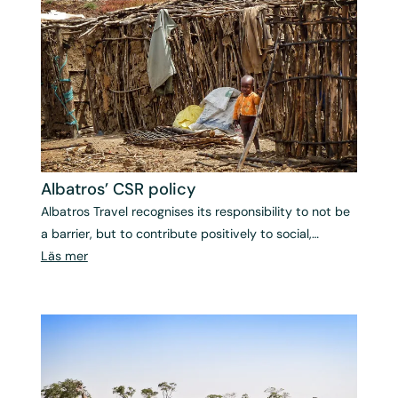
Albatros’ CSR policy
Albatros Travel recognises its responsibility to not be
a barrier, but to contribute positively to social,
environmental and economic sustainable
Läs mer
development in accordance with the UN Global
Compact.