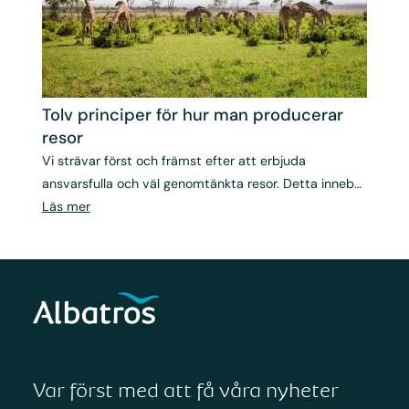
Tolv principer för hur man producerar
resor
Vi strävar först och främst efter att erbjuda
ansvarsfulla och väl genomtänkta resor. Detta innebär
att vi fokuserar på följande när vi producerar våra
Läs mer
resor
Var först med att få våra nyheter