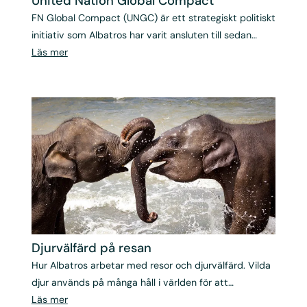
United Nation Global Compact
FN Global Compact (UNGC) är ett strategiskt politiskt
initiativ som Albatros har varit ansluten till sedan
2012.
Läs mer
Djurvälfärd på resan
Hur Albatros arbetar med resor och djurvälfärd. Vilda
djur används på många håll i världen för att
underhålla turister.
Läs mer