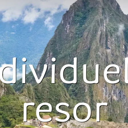
dividue
resor