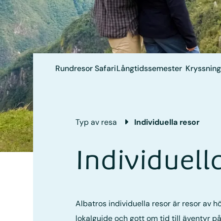
Rundresor
Safari
Långtids­semester
Kryssning
Typ av resa
Individuella resor
Individuell
Albatros individuella resor är resor av 
lokalguide och gott om tid till äventyr p