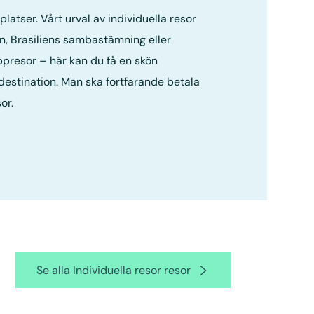
latser. Vårt urval av individuella resor
en, Brasiliens sambastämning eller
uppresor – här kan du få en skön
estination. Man ska fortfarande betala
or.
Se alla Individuella resor resor