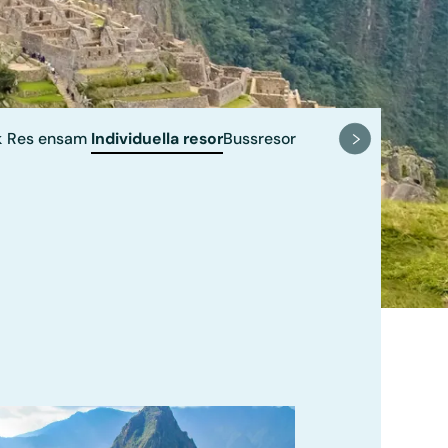
k
Res ensam
Individuella resor
Bussresor