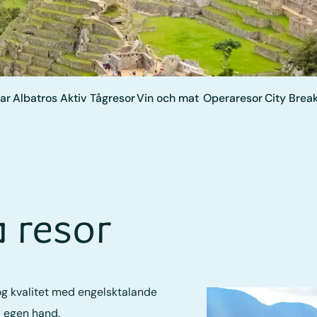
ar
Albatros Aktiv
Tågresor
Vin och mat
Operaresor
City Brea
a resor
hög kvalitet med engelsktalande
å egen hand.