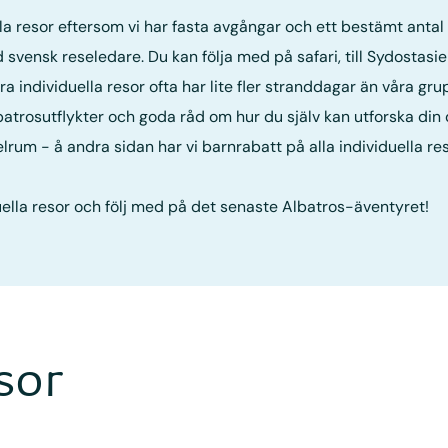
lla resor eftersom vi har fasta avgångar och ett bestämt antal p
 svensk reseledare. Du kan följa med på safari, till Sydostasi
ra individuella resor ofta har lite fler stranddagar än våra gr
rosutflykter och goda råd om hur du själv kan utforska din d
rum - å andra sidan har vi barnrabatt på alla individuella res
ella resor och följ med på det senaste Albatros-äventyret!
sor