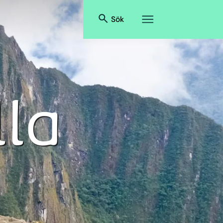
Sök
lla