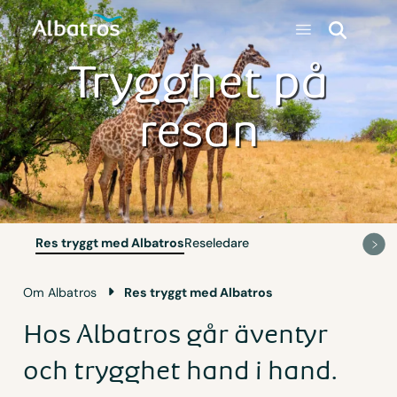
Trygghet på
resan
Res tryggt med Albatros
Reseledare
Om Albatros
Res tryggt med Albatros
Hos Albatros går äventyr
och trygghet hand i hand.